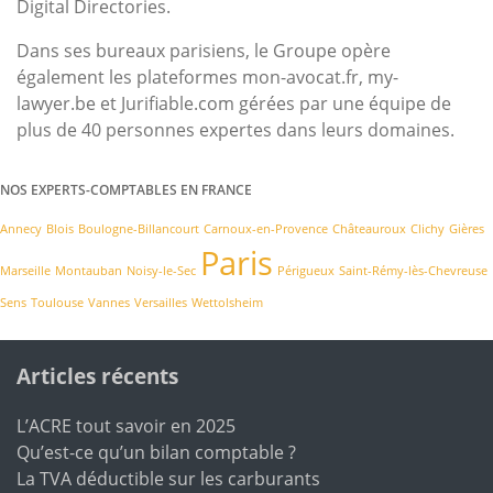
Digital Directories.
Dans ses bureaux parisiens, le Groupe opère
également les plateformes mon-avocat.fr, my-
lawyer.be et Jurifiable.com gérées par une équipe de
plus de 40 personnes expertes dans leurs domaines.
NOS EXPERTS-COMPTABLES EN FRANCE
Annecy
Blois
Boulogne-Billancourt
Carnoux-en-Provence
Châteauroux
Clichy
Gières
Paris
Marseille
Montauban
Noisy-le-Sec
Périgueux
Saint-Rémy-lès-Chevreuse
Sens
Toulouse
Vannes
Versailles
Wettolsheim
Articles récents
L’ACRE tout savoir en 2025
Qu’est-ce qu’un bilan comptable ?
La TVA déductible sur les carburants