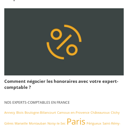
Comment négocier les honoraires avec votre expert-
comptable ?
NOS EXPERTS-COMPTABLES EN FRANCE
Annecy
Blois
Boulogne-Billancourt
Carnoux-en-Provence
Châteauroux
Clichy
Paris
Gières
Marseille
Montauban
Noisy-le-Sec
Périgueux
Saint-Rémy-