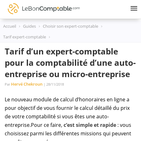
Skip
to
content
Accueil
Guides
Choisir son expert-comptable
Tarif expert-comptable
Tarif d’un expert-comptable
pour la comptabilité d’une auto-
entreprise ou micro-entreprise
Hervé Chekroun
Par
| 28/11/2018
Le nouveau module de calcul d’honoraires en ligne a
pour objectif de vous fournir le calcul détaillé du prix
de votre comptabilité si vous êtes une auto-
entreprise.Pour ce faire,
c’est simple et rapide
: vous
choisissez parmi
les différentes missions
qui peuvent