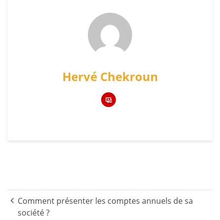
Hervé Chekroun
Navigation
de
Comment présenter les comptes annuels de sa
société ?
l’article