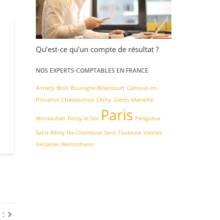
Qu’est-ce qu’un compte de résultat ?
NOS EXPERTS-COMPTABLES EN FRANCE
Annecy
Blois
Boulogne-Billancourt
Carnoux-en-
Provence
Châteauroux
Clichy
Gières
Marseille
Paris
Montauban
Noisy-le-Sec
Périgueux
Saint-Rémy-lès-Chevreuse
Sens
Toulouse
Vannes
Versailles
Wettolsheim
 :