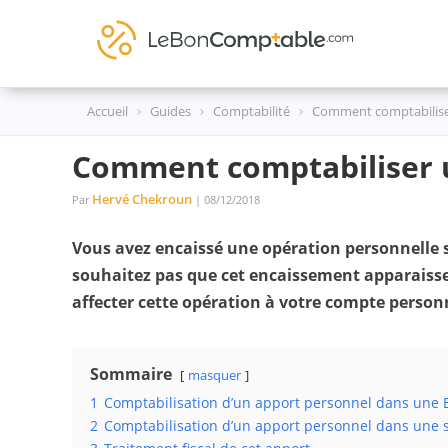
Skip
to
content
Accueil
Guides
Comptabilité
Comment comptabiliser
Comment comptabiliser u
Hervé Chekroun
Par
| 08/12/2018
Vous avez encaissé une opération personnelle 
souhaitez pas que cet encaissement apparaiss
affecter cette opération à votre compte person
Sommaire
masquer
1
Comptabilisation d’un apport personnel dans une E
2
Comptabilisation d’un apport personnel dans une s