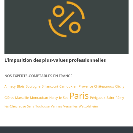
L’imposition des plus-values professionnelles
NOS EXPERTS-COMPTABLES EN FRANCE
Annecy
Blois
Boulogne-Billancourt
Carnoux-en-Provence
Châteauroux
Clichy
Paris
Gières
Marseille
Montauban
Noisy-le-Sec
Périgueux
Saint-Rémy-
lès-Chevreuse
Sens
Toulouse
Vannes
Versailles
Wettolsheim